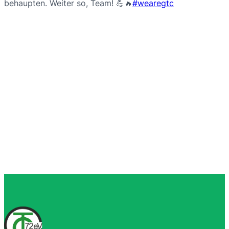
behaupten. Weiter so, Team! 💪🔥
#wearegtc