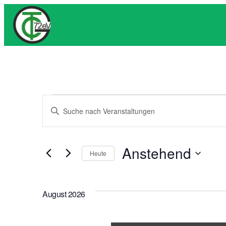
Veranstaltung
Veranstaltungen
Bitte
Schlüsselwort
Suche
eingeben.
Anstehend
Suche
und
Heute
nach
Datum
Ansichten,
Veranstaltungen
wählen.
Schlüsselwort.
August 2026
Navigation