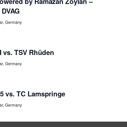
 powered by Ramazan Zoylan –
z DVAG
lar, Germany
N vs. TSV Rhüden
lar, Germany
55 vs. TC Lamspringe
lar, Germany