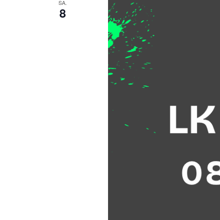
SA.
8