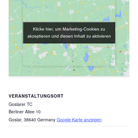
Klicke hier, um Marketing-Cookies zu
Klicke hier, um Marketing-Cookies zu
akzeptieren und diesen Inhalt zu aktivieren
akzeptieren und diesen Inhalt zu aktivieren
VERANSTALTUNGSORT
Goslarer TC
Berliner Allee 10
Goslar
,
38640
Germany
Google Karte anzeigen